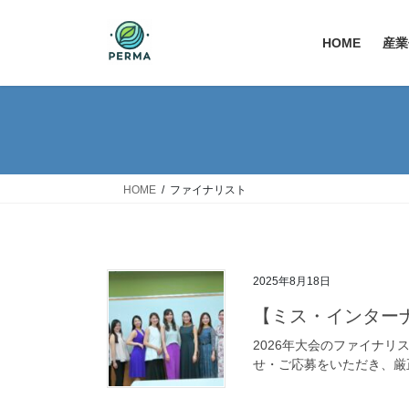
コ
ナ
ン
ビ
HOME
産業
テ
ゲ
ン
ー
ツ
シ
へ
ョ
ス
ン
キ
に
ッ
移
HOME
ファイナリスト
プ
動
2025年8月18日
【ミス・インター
2026年大会のファイナ
せ・ご応募をいただき、厳正