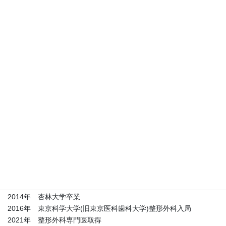
箕輪薫瑠子
2019年 聖マリアンナ医科大学卒業
2021年 獨協医科大学麻酔科入局
2024年 産業医資格取得
2025年 東京科学大学精神科入局
産業医
山田英莉久
2014年 杏林大学卒業
2016年 東京科学大学(旧東京医科歯科大学)整形外科入局
2021年 整形外科専門医取得