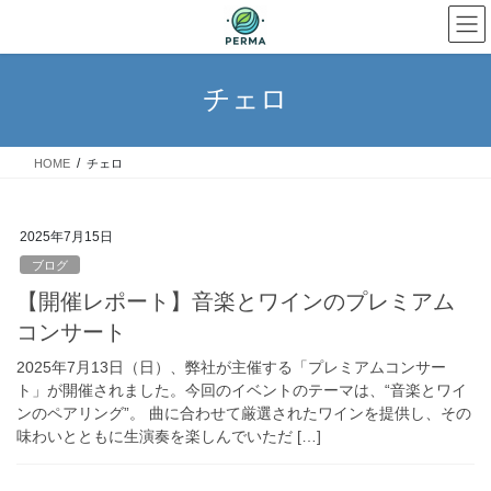
コ
ナ
ン
ビ
テ
ゲ
ン
ー
チェロ
ツ
シ
へ
ョ
ス
ン
HOME
チェロ
キ
に
ッ
移
プ
動
2025年7月15日
ブログ
【開催レポート】音楽とワインのプレミアム
コンサート
2025年7月13日（日）、弊社が主催する「プレミアムコンサー
ト」が開催されました。今回のイベントのテーマは、“音楽とワイ
ンのペアリング”。 曲に合わせて厳選されたワインを提供し、その
味わいとともに生演奏を楽しんでいただ […]