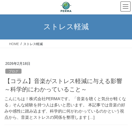
コ
ナ
ン
ビ
テ
ゲ
ン
ー
ストレス軽減
ツ
シ
へ
ョ
ス
ン
HOME
ストレス軽減
キ
に
ッ
移
プ
動
2026年2月18日
ブログ
【コラム】音楽がストレス軽減に与える影響
～科学的にわかっていること～
こんにちは！株式会社PERMAです。「音楽を聴くと気分が軽くな
る」そんな経験を持つ人は多いと思います。 本記事では音楽の好
みや感性に踏み込まず、科学的に何がわかっているのかという視
点から、音楽とストレスの関係を整理します […]