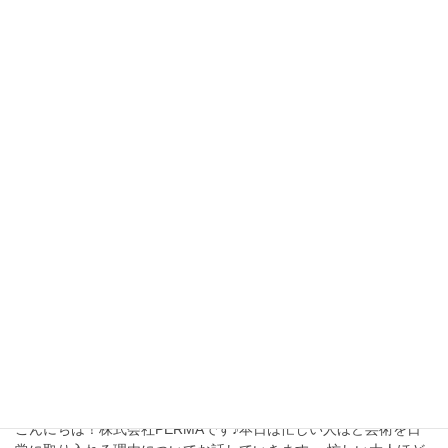
2026年4月21日
ブログ
【コラム】芸術を習慣にすると生活はどう変
わるのか？～5つの変化と取り入れ方～
芸術を習慣にすると生活はどう変わるのか？音楽や芸術を取り入
れることで起こる5つの変化を解説。ストレスや思考の整理に役立
つ理由と、忙しい人でも続けられる始め方を紹介します。 「生活
を少し良くしたい」そう思ったとき、多くの人 […]
2026年4月4日
ブログ
【コラム】芸術を生活に取り入れている人の5
つの共通点～忙しい大人ほど音楽や芸術を習
慣にする理由～
こんにちは！株式会社PERMAです♪本日は忙しい人ほど芸術を日