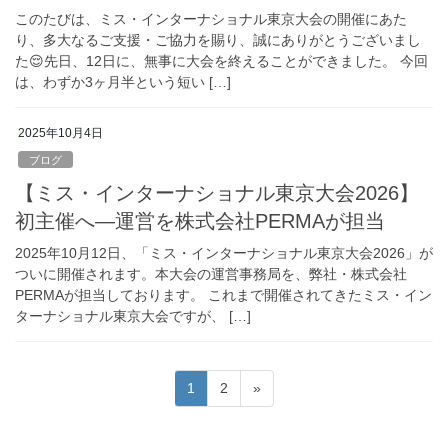
このたびは、ミス・インターナショナル東京大会の開催にあた
り、多大なるご支援・ご協力を賜り、誠にありがとうございまし
た😌先日、12日に、無事に大会を終えることができました。 今回
は、わずか3ヶ月半という短い […]
2025年10月4日
ブログ
【ミス・インターナショナル東京大会2026】
初主催へ―運営を株式会社PERMAが担当
2025年10月12日、「ミス・インターナショナル東京大会2026」が
ついに開催されます。本大会の運営事務局を、弊社・株式会社
PERMAが担当しております。 これまで開催されてきたミス・イン
ターナショナル東京大会ですが、 […]
投
固
固
1
2
»
稿
定
定
ペ
ペ
の